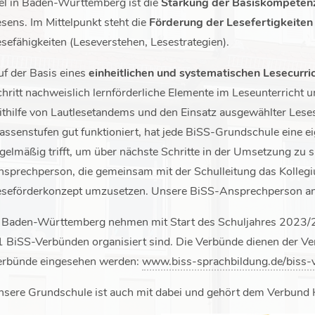
el in Baden-Württemberg ist die
Stärkung der Basiskompeten
sens. Im Mittelpunkt steht die
Förderung der Lesefertigkeiten
sefähigkeiten (Leseverstehen, Lesestrategien).
f der Basis eines
einheitlichen und systematischen Lesecurri
hritt nachweislich lernförderliche Elemente im Leseunterricht u
thilfe von Lautlesetandems und den Einsatz ausgewählter Leses
assenstufen gut funktioniert, hat jede BiSS-Grundschule eine ei
gelmäßig trifft, um über nächste Schritte in der Umsetzung zu 
sprechperson, die gemeinsam mit der Schulleitung das Kollegiu
eseförderkonzept umzusetzen. Unsere BiSS-Ansprechperson an 
n Baden-Württemberg nehmen mit Start des Schuljahres 2023/2
1 BiSS-Verbünden organisiert sind. Die Verbünde dienen der V
erbünde eingesehen werden:
www.biss-sprachbildung.de/biss-v
sere Grundschule ist auch mit dabei und gehört dem Verbund 