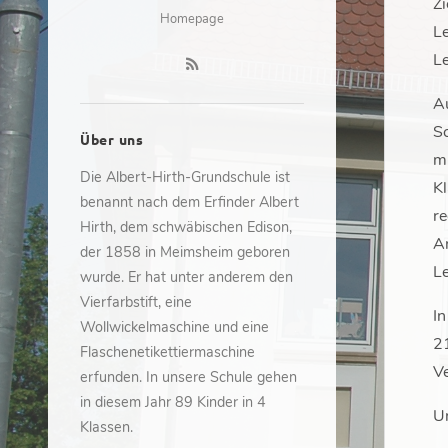
Zi
Homepage
Le
Le
Au
Sc
Über uns
mi
Die Albert-Hirth-Grundschule ist
Kl
benannt nach dem Erfinder Albert
re
Hirth, dem schwäbischen Edison,
An
der 1858 in Meimsheim geboren
L
wurde. Er hat unter anderem den
Vierfarbstift, eine
I
Wollwickelmaschine und eine
2
Flaschenetikettiermaschine
V
erfunden. In unsere Schule gehen
in diesem Jahr 89 Kinder in 4
Un
Klassen.